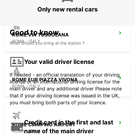
Only new rental cars
Good to know
ROME VIA TUSCOLANA
ROMA - ITALY
What should you bring at the station ?
Your valid driver license
If needed - an official translation of your driving
ROME EUR PIAZZA VIVONA
license or an international driving license for the
ROMA - ITALY
main driver and any additional driver Please note
that if your driving license was issued in the UK,
you must bring both parts of your licence.
Credit card in the first and last
ROME CIAMPINO AIRPORT
name of the main driver
ROMA - ITALY