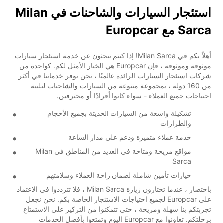
استئجار السيارات والشاحنات في Milan
Sarca مع Europcar
أهلاً بكم في Milan Sarca! إذا كنتم تبحثون عن خدمة استئجار سيارات
موثوقة وموثوقة ، فإن Europcar هي الخيار الأمثل لكم. كواحدة من
شركات استئجار السيارات الرائدة عالميًا ، نحن نوفر خدماتنا في أكثر
من 160 دولة ، بمجموعة متنوعة من السيارات والشاحنات لتلبية
احتياجات جميع العملاء - سواء كانوا أفرادًا أو محترفين.
تشكيلة واسعة من السيارات الحديثة بجميع الأحجام
والطرازات
خدمة عملاء متميزة ودعم على مدار الساعة
مواقع مريحة ومتاحة في العديد من المناطق في Milan
Sarca
خيارات تأمين شاملة لضمان راحة العملاء وسلامتهم
باختصار ، عندما تختارون زيارة Milan Sarca ، فلا تترددوا في الاعتماد
على Europcar لجميع احتياجات الاستئجار الخاصة بكم. نحن نجعل
تجربتكم بنا سهلة ومريحة ، حتى تتمكنوا من التركيز على الاستمتاع
برحلتكم. تعاونوا مع Europcar اليوم وتمتعوا بأفضل الخدمات