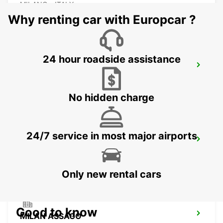
MILANO - ITALY
Why renting car with Europcar ?
24 hour roadside assistance
MILAN LINATE AIRPORT
SEGRATE - ITALY
No hidden charge
24/7 service in most major airports
MONZA
MONZA - ITALY
Only new rental cars
Good to know
MILAN ASSAGO