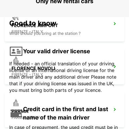
Only new rental cars
Good to know
FLORENCE AIRPORT
FIRENZE - ITALY
What should you bring at the station ?
Your valid driver license
If needed - an official translation of your driving
FLORENCE NOVOLI
license or an international driving license for the
FIRENZE - ITALY
main driver and any additional driver Please note
that if your driving license was issued in the UK,
you must bring both parts of your licence.
Credit card in the first and last
PARMA
name of the main driver
PARMA - ITALY
In case of prepayment, the used credit must be in