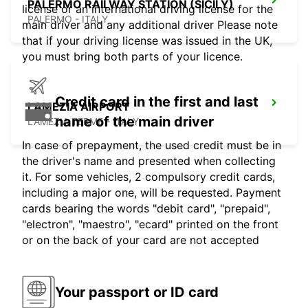
PALERMO RAILWAY STATION (SICILY)
license or an international driving license for the
PALERMO - ITALY
main driver and any additional driver Please note
that if your driving license was issued in the UK,
you must bring both parts of your licence.
Credit card in the first and last
LAMEZIA AIRPORT
name of the main driver
LAMEZIA TERME - ITALY
In case of prepayment, the used credit must be in
the driver's name and presented when collecting
it. For some vehicles, 2 compulsory credit cards,
including a major one, will be requested. Payment
cards bearing the words "debit card", "prepaid",
"electron", "maestro", "ecard" printed on the front
or on the back of your card are not accepted
Your passport or ID card