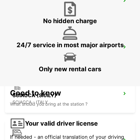
TAL BALAL NAXXAR
IKLIN - MALTA
No hidden charge
24/7 service in most major airports
MALTA INTERNATIONAL AIRPORT
GUDJA MALTA - MALTA
Only new rental cars
Good to know
SCIACCA (SICILY)
SCIACCA - ITALY
What should you bring at the station ?
Your valid driver license
If needed - an official translation of your driving