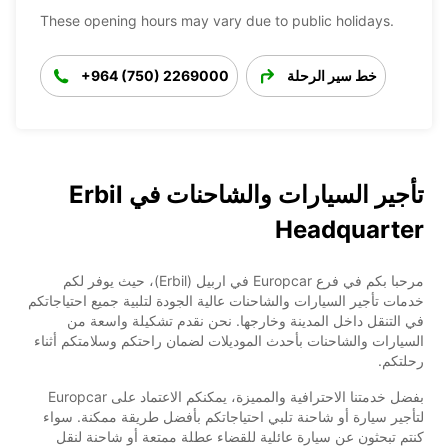
These opening hours may vary due to public holidays.
خط سير الرحلة
+964 (750) 2269000
تأجير السيارات والشاحنات في Erbil
Headquarter
مرحبا بكم في فرع Europcar في اربيل (Erbil)، حيث يوفر لكم
خدمات تأجير السيارات والشاحنات عالية الجودة لتلبية جميع احتياجاتكم
في التنقل داخل المدينة وخارجها. نحن نقدم تشكيلة واسعة من
السيارات والشاحنات بأحدث الموديلات لضمان راحتكم وسلامتكم أثناء
رحلتكم.
بفضل خدمتنا الاحترافية والمميزة، يمكنكم الاعتماد على Europcar
لتأجير سيارة أو شاحنة تلبي احتياجاتكم بأفضل طريقة ممكنة. سواء
كنتم تبحثون عن سيارة عائلية للقضاء عطلة ممتعة أو شاحنة لنقل