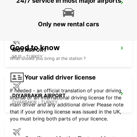
24/7 service in most major airports
BAGHDAD INTERNATIONAL AIRPORT
BAGHDAD - IRAQ
Only new rental cars
Good to know
MUS AIRPORT
MUS - TURKEY
What should you bring at the station ?
Your valid driver license
If needed - an official translation of your driving
DIYARBAKIR AIRPORT
license or an international driving license for the
DIYARBAKIR - TURKEY
main driver and any additional driver Please note
that if your driving license was issued in the UK,
you must bring both parts of your licence.