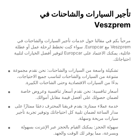
تأجير السيارات والشاحنات في
Veszprem
مرحباً بكم في مقالنا حول خدمات تأجير السيارات والشاحنات في
Veszprem مع Europcar. سواء كنت تخطط لرحلة عمل أو عطلة
عائلية، يمكنك الاعتماد على Europcar لتوفير أفضل الخيارات لتلبية
احتياجاتك.
تشكيلة واسعة من السيارات والشاحنات: نحن نقدم مجموعة
متنوعة من السيارات والشاحنات لتناسب جميع الاحتياجات،
بدءًا من السيارات الاقتصادية وحتى الشاحنات الكبيرة.
أسعار تنافسية: نحن نقدم أسعار تنافسية وعروض خاصة
لضمان حصولك على أفضل قيمة مقابل أموالك.
خدمة عملاء ممتازة: يقدم فريقنا المحترف دعمًا ممتازًا على
مدار الساعة لضمان تلبية كل احتياجاتك وتوفير تجربة تأجير
سيارات مريحة وسهلة.
سهولة الحجز: يمكنك القيام بالحجز عبر الإنترنت بسهولة
وبسرعة، مما يوفر لك الوقت والجهد.