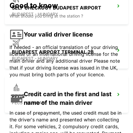
Good to know
SELF CHECKOUT BUDAPEST AIRPORT
BUDAPEST - HUNGARY
What should you bring at the station ?
Your valid driver license
If needed - an official translation of your driving
BUDAPEST AIRPORT TERMINAL 2B
license or an international driving license for the
BUDAPEST - HUNGARY
main driver and any additional driver Please note
that if your driving license was issued in the UK,
you must bring both parts of your licence.
Credit card in the first and last
PECS
name of the main driver
PECS - HUNGARY
In case of prepayment, the used credit must be in
the driver's name and presented when collecting
it. For some vehicles, 2 compulsory credit cards,