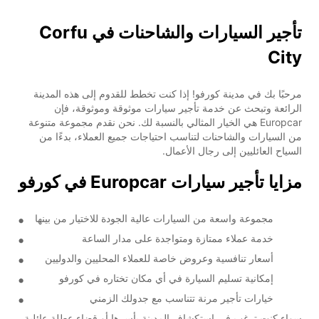
تأجير السيارات والشاحنات في Corfu
City
مرحبًا بك في مدينة كورفو! إذا كنت تخطط للقدوم إلى هذه المدينة
الرائعة وتبحث عن خدمة تأجير سيارات موثوقة وموثوقة، فإن
Europcar هي الخيار المثالي بالنسبة لك. نحن نقدم مجموعة متنوعة
من السيارات والشاحنات لتناسب احتياجات جميع العملاء، بدءًا من
السياح العائليين إلى رجال الأعمال.
مزايا تأجير سيارات Europcar في كورفو
مجموعة واسعة من السيارات عالية الجودة للاختيار من بينها
خدمة عملاء ممتازة ومتواجدة على مدار الساعة
أسعار تنافسية وعروض خاصة للعملاء المحليين والدوليين
إمكانية تسليم السيارة في أي مكان تختاره في كورفو
خيارات تأجير مرنة تتناسب مع جدولك الزمني
سواء كنت ترغب في استكشاف المدينة بأسرها أو قضاء عطلة عائلية