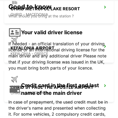
Good to know
OHRID METROPOL LAKE RESORT
OHRID - MACEDONIA
What should you bring at the station ?
Your valid driver license
If needed - an official translation of your driving
KEFALONIA AIRPORT
license or an international driving license for the
KEFALONIA - GREECE
main driver and any additional driver Please note
that if your driving license was issued in the UK,
you must bring both parts of your licence.
Credit card in the first and last
OHRID ST PAUL THE APOSTLE AIRPORT
name of the main driver
OHRID - MACEDONIA
In case of prepayment, the used credit must be in
the driver's name and presented when collecting
it. For some vehicles, 2 compulsory credit cards,