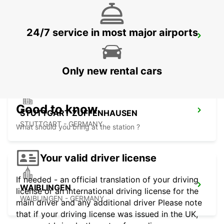
24/7 service in most major airports
NUERTINGEN
NUERTINGEN - GERMANY
Only new rental cars
Good to know
STUTTGART ZUFFENHAUSEN
STUTTGART - GERMANY
What should you bring at the station ?
Your valid driver license
If needed - an official translation of your driving
WAIBLINGEN
license or an international driving license for the
WAIBLINGEN - GERMANY
main driver and any additional driver Please note
that if your driving license was issued in the UK,