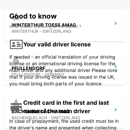
Good to know
WINTERTHUR TOESS AMAG
What should you bring at the station ?
WINTERTHUR - SWITZERLAND
Your valid driver license
If needed - an official translation of your driving
license or an international driving license for the
PFULLENDORF
main driver and any additional driver Please note
PFULLENDORF - GERMANY
that if your driving license was issued in the UK,
you must bring both parts of your licence.
Credit card in the first and last
name of the main driver
BACHENBUELACH AMAG
BACHENBUELACH - SWITZERLAND
In case of prepayment, the used credit must be in
the driver's name and presented when collecting