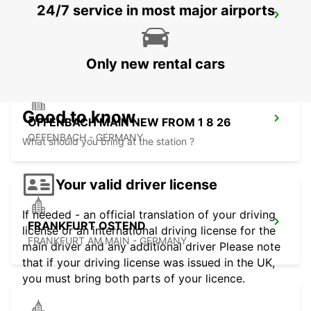
24/7 service in most major airports
RUESSELSHEIM
RUESSELSHEIM - GERMANY
Only new rental cars
Good to know
OFFENBACH MAIN NEW FROM 1 8 26
OFFENBACH - GERMANY
What should you bring at the station ?
Your valid driver license
If needed - an official translation of your driving
FRANKFURT OSTEND
license or an international driving license for the
FRANKFURT AM MAIN - GERMANY
main driver and any additional driver Please note
that if your driving license was issued in the UK,
you must bring both parts of your licence.