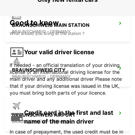
Good to know
BRAUNSCHWEIG MAIN STATION
BRAUNSCHWEIG - GERMANY
What should you bring at the station ?
Your valid driver license
If needed - an official translation of your driving
BRAUNSCHWEIG CITY
license or an international driving license for the
BRAUNSCHWEIG - GERMANY
main driver and any additional driver Please note
that if your driving license was issued in the UK,
you must bring both parts of your licence.
Credit card in the first and last
BRAUNSCHWEIG AIRPORT
name of the main driver
BRAUNSCHWEIG - GERMANY
In case of prepayment, the used credit must be in