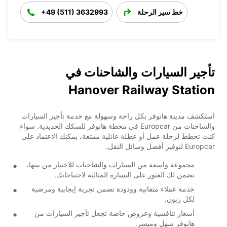
خط سير الرحلة
+49 (511) 3632993
تأجير السيارات والشاحنات في
Hanover Railway Station
استكشف مدينة هانوفر بكل راحة وسهولة مع خدمة تأجير السيارات
والشاحنات من Europcar في محطة هانوفر للسكك الحديدية. سواء
كنت تخطط لرحلة عمل أو عطلة عائلية ممتعة، يمكنك الاعتماد على
Europcar لتوفير أفضل وسائل النقل.
مجموعة واسعة من السيارات والشاحنات للاختيار من بينها،
تضمن لك العثور على السيارة المثالية لاحتياجاتك.
خدمة عملاء متفانية وودودة تضمن تجربة إيجابية ومرضية
لكل زبون.
أسعار تنافسية وعروض خاصة تجعل تأجير السيارات من
هانوفر سهل وميسر.