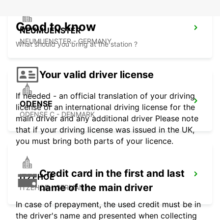
Good to know
NEUMUENSTER
NEUMUENSTER - GERMANY
What should you bring at the station ?
Your valid driver license
If needed - an official translation of your driving
ODENSE
license or an international driving license for the
ODENSE C - DENMARK
main driver and any additional driver Please note
that if your driving license was issued in the UK,
you must bring both parts of your licence.
Credit card in the first and last
ITZEHOE
name of the main driver
ITZEHOE - GERMANY
In case of prepayment, the used credit must be in
the driver's name and presented when collecting