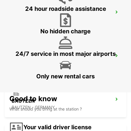
24 hour roadside assistance
DRESDEN AIRPORT
DRESDEN - GERMANY
No hidden charge
24/7 service in most major airports
FREIBERG
FREIBERG / SACHSEN - GERMANY
Only new rental cars
Good to know
BAUTZEN
BAUTZEN - GERMANY
What should you bring at the station ?
Your valid driver license