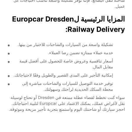
شاحنة لنقل البضائع، فإننا نوفر تشكيلة واسعة تناسب احتياجات كل
عميل.
المزايا الرئيسية لEuropcar Dresden
Railway Delivery:
تشكيلة واسعة من السيارات والشاحنات للاختيار من بينها.
خدمة عملاء ممتازة تضمن رضا العملاء.
أسعار تنافسية وعروض خاصة للحصول على أفضل قيمة
مقابل المال.
إمكانية التأجير على المدى القصير والطويل وفقًا لاحتياجاتك.
توفير خدمة التوصيل للسيارات والشاحنات مباشرة إلى
محطة السكك الحديدية لراحتك وسهولتك.
سواء كنت تخطط لقضاء عطلة ممتعة في Dresden أو تحتاج لوسيلة
نقل لأغراض عملك، يمكنك الاعتماد على Europcar لتلبية احتياجاتك.
احجز سيارتك أو شاحنتك اليوم واستمتع بتجربة تأجير مريحة وموثوقة.