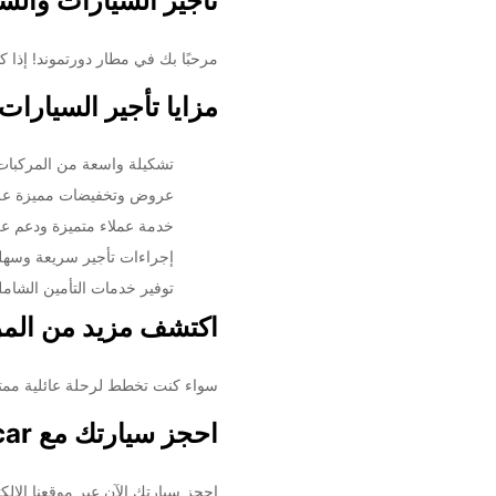
تأجير السيارات والش
مرحبًا بك في مطار دورتموند! إذا كنت تبحث 
مزايا تأجير السيارات من Europcar في مطار
تشكيلة واسعة من المركبات 
عروض وتخفيضات مميزة على 
خدمة عملاء متميزة ودعم عل
إجراءات تأجير سريعة وسهلة
توفير خدمات التأمين الشامل
اكتشف مزيد من المرح مع Europcar في مط
سواء كنت تخطط لرحلة عائلية ممتعة أو رحلة عمل مهمة، يمكنك ال
احجز سيارتك مع Europcar اليوم في مطار دورتموند
احجز سيارتك الآن عبر موقعنا الإلك