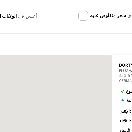
دي
سعر متفاوض عليه
أعيش في
DORT
FLUGHA
44319
GERMA
بوع
ئية
الإثنين:
الثلاثاء:
عاء: