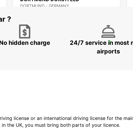
DORTMUND - GERMANY
ar ?
No hidden charge
24/7 service in most 
WITTEN
WITTEN / RUHR - GERMANY
airports
driving license or an international driving license for the ma
d in the UK, you must bring both parts of your licence.