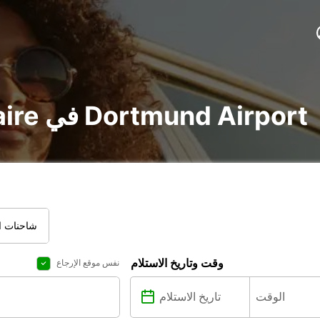
تأجير voiture و utilitaire في Dortmund Airport
شاحنات ال
وقت وتاريخ الاستلام
نفس موقع الإرجاع