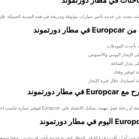
احنات في مطار دورتموند
عن خدمة تأجير سيارات موثوقة ومريحة في هذه المدينة الجميلة، فإن Europcar هي الخيار الأمثل لك
 دورتموند
بأحدث الموديلات
الإيجار اليومي والأسبوعي
ى مدار الساعة
 لتوفير وقتك
ة لحمايةك خلال فترة الإيجار
ار دورتموند
اعتماد على Europcar لتوفير سيارة تناسب احتياجاتك وتجربة قيادة مريحة وآمنة.
تروني أو زُر أقرب فرع لنا في المطار لتجربة خدمة تأجير فريدة من نوعها وتمت