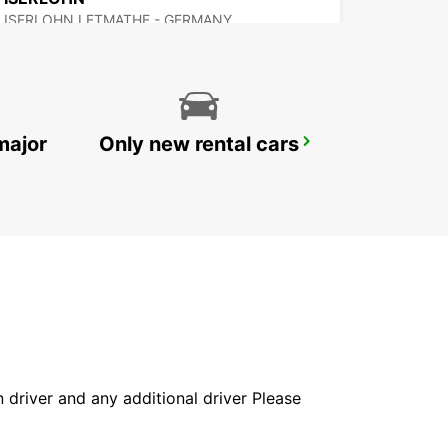
ISERLOHN LETMATHE - GERMANY
major
Only new rental cars
HERNE
HERNE - GERMANY
in driver and any additional driver Please