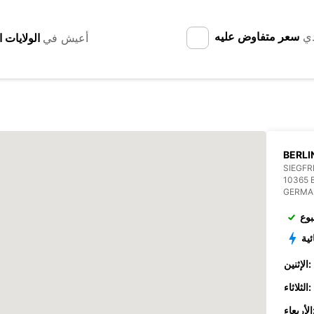
دي
سعر متفاوض عليه
أعيش في
BERLI
SIEGFR
10365 
GERMA
بوع
ئية
الإثنين:
الثلاثاء:
عاء: