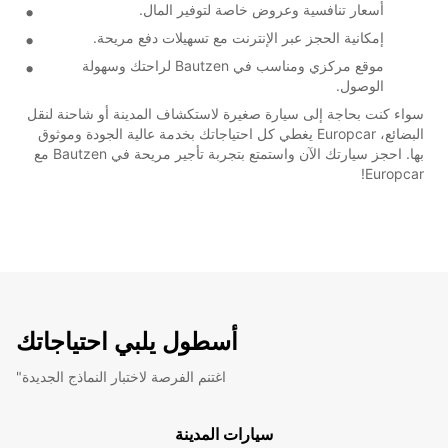
أسعار تنافسية وعروض خاصة لتوفير المال.
إمكانية الحجز عبر الإنترنت مع تسهيلات دفع مريحة.
موقع مركزي ومناسب في Bautzen لراحتك وسهولة
الوصول.
سواء كنت بحاجة إلى سيارة صغيرة لاستكشاف المدينة أو شاحنة لنقل
البضائع، Europcar يغطي كل احتياجاتك بخدمة عالية الجودة وموثوق
بها. احجز سيارتك الآن واستمتع بتجربة تأجير مريحة في Bautzen مع
Europcar!
أسطول يلبي احتياجاتك
"اغتنم الفرصة لاختبار النماذج الجديدة
سيارات المدينة