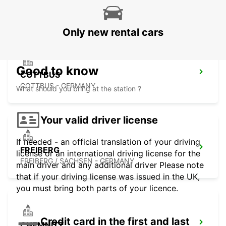
DRESDEN - GERMANY
Only new rental cars
Good to know
COTTBUS
COTTBUS - GERMANY
What should you bring at the station ?
Your valid driver license
If needed - an official translation of your driving
FREIBERG
license or an international driving license for the
FREIBERG / SACHSEN - GERMANY
main driver and any additional driver Please note
that if your driving license was issued in the UK,
you must bring both parts of your licence.
Credit card in the first and last
CHEMNITZ