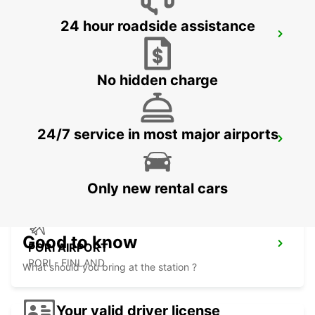
24 hour roadside assistance
ORNSKOLDSVIK AIRPORT
ORNSKOLDSVIK - SWEDEN
No hidden charge
24/7 service in most major airports
ORNSKOLDSVIK
ORNSKOLDSVIK - SWEDEN
Only new rental cars
Good to know
PORI AIRPORT
PORI - FINLAND
What should you bring at the station ?
Your valid driver license