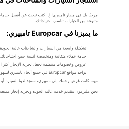
استئجار السيارات والشاحنات في مط
متنوعة من الخيارات تناسب احتياجاتك.
ما يميزنا في Europcar تامبيري:
تشكيلة واسعة من السيارات والشاحنات عالية الجودة.
خدمة عملاء متفانية ومتخصصة لتلبية جميع احتياجاتك.
عروض وخصومات منتظمة تجعل تجربة الإيجار أكثر اقت
تواجد مواقع Europcar في جميع أنحاء تامبيري لسهولة الوصول والاستفادة.
مهما كانت غرض رحلتك إلى تامبيري، ستجد لدينا السيارة أو الشاحنة المنا
نحن ملتزمون بتقديم خدمة عالية الجودة وتجربة إيجار ممتعة لعملائنا. احجز سيارتك الآن في Europcar تام