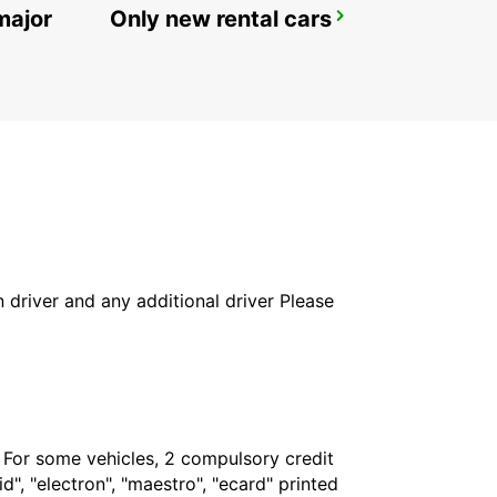
major
Only new rental cars
LAHTI CITY
LAHTI - FINLAND
in driver and any additional driver Please
. For some vehicles, 2 compulsory credit
", "electron", "maestro", "ecard" printed