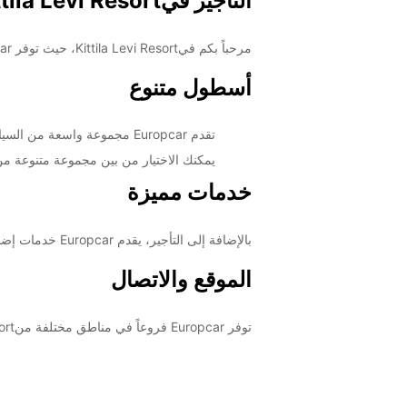
التأجير فيKittila Levi Resort
مرحباً بكم فيKittila Levi Resort، حيث توفر Europcar خدمات تأجير السيارات والشاحنات الاحترافية للرحلات السياحية والرحلات التجارية.
أسطول متنوع
تقدم Europcar مجموعة واسعة من السيارات والشاحنات لتلبية احتياجات جميع الزبائن، بدءاً من السيارات الاقتصادية وصولاً إلى الشاحنات الكبيرة.
يمكنك الاختيار من بين مجموعة متنوعة من
خدمات مميزة
بالإضافة إلى التأجير، يقدم Europcar خدمات إضافية مثل تأجير الأجهزة الإضافية مثل GPS ومقاعد الطفل لتحسين تجربة الركوب.
الموقع والاتصال
توفر Europcar فروعاً في مناطق مختلفة منKittila Levi Resort. للمزيد من المعلومات حول الفروع والحجز، يرجى زيارة الموقع الإلكتروني لEuropcar أو الاتصال بنا مباشرة.