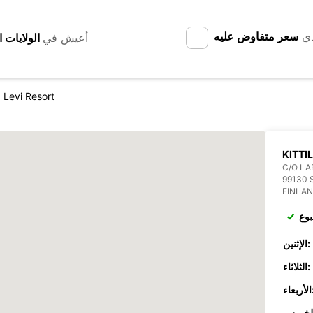
دي
سعر متفاوض عليه
أعيش في
la Levi Resort
KITTI
C/O LA
99130 
FINLA
بوع
الإثنين:
الثلاثاء:
عاء: