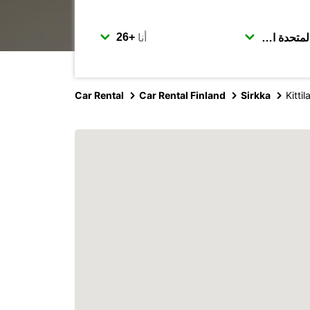
أنا
Car Rental
Car Rental Finland
Sirkka
Kitti