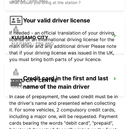
SIRKKA - FINLAND
What should you bring at the station ?
Your valid driver license
If needed - an official translation of your driving
KUUSAMO CITY
license or an international driving license for the
KUUSAMO - FINLAND
main driver and any additional driver Please note
that if your driving license was issued in the UK,
you must bring both parts of your licence.
Credit card in the first and last
OULU CITY CENTRE
name of the main driver
OULU - FINLAND
In case of prepayment, the used credit must be in
the driver's name and presented when collecting
it. For some vehicles, 2 compulsory credit cards,
including a major one, will be requested. Payment
cards bearing the words "debit card", "prepaid",