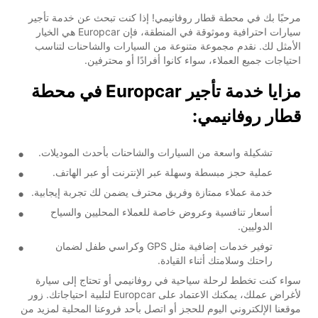
مرحبًا بك في محطة قطار روفانيمي! إذا كنت تبحث عن خدمة تأجير
سيارات احترافية وموثوقة في المنطقة، فإن Europcar هي الخيار
الأمثل لك. نقدم مجموعة متنوعة من السيارات والشاحنات لتناسب
احتياجات جميع العملاء، سواء كانوا أفرادًا أو محترفين.
مزايا خدمة تأجير Europcar في محطة
قطار روفانيمي:
تشكيلة واسعة من السيارات والشاحنات بأحدث الموديلات.
عملية حجز مبسطة وسهلة عبر الإنترنت أو عبر الهاتف.
خدمة عملاء ممتازة وفريق محترف يضمن لك تجربة إيجابية.
أسعار تنافسية وعروض خاصة للعملاء المحليين والسياح
الدوليين.
توفير خدمات إضافية مثل GPS وكراسي طفل لضمان
راحتك وسلامتك أثناء القيادة.
سواء كنت تخطط لرحلة سياحية في روفانيمي أو تحتاج إلى سيارة
لأغراض عملك، يمكنك الاعتماد على Europcar لتلبية احتياجاتك. زور
موقعنا الإلكتروني اليوم للحجز أو اتصل بأحد فروعنا المحلية لمزيد من