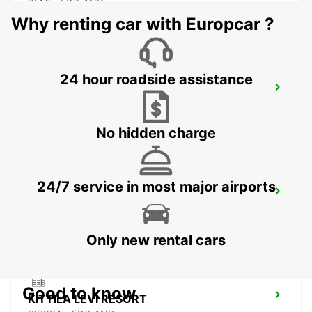
KEMI - FINLAND
Why renting car with Europcar ?
24 hour roadside assistance
KEMI RAILWAY STATION
KEMI - FINLAND
No hidden charge
24/7 service in most major airports
KITTILA AIRPORT
KITTILA - FINLAND
Only new rental cars
Good to know
KITTILA LEVI RESORT