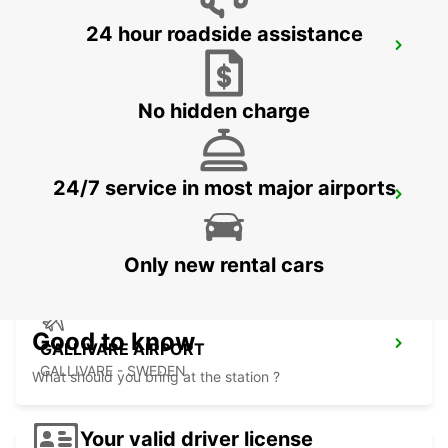
24 hour roadside assistance
ROVANIEMI CITY
ROVANIEMI - FINLAND
No hidden charge
24/7 service in most major airports
IVALO AIRPORT
IVALO - FINLAND
Only new rental cars
Good to know
GALLIVARE AIRPORT
GALLIVARE - SWEDEN
What should you bring at the station ?
Your valid driver license