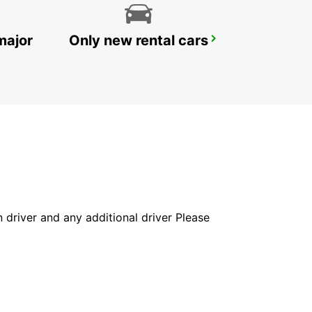
major
Only new rental cars
BILLUND AIRPORT
BILLUND - DENMARK
in driver and any additional driver Please