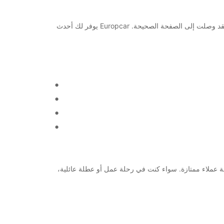
مرحبًا بكم في أودينس، مدينة جميلة في الدنمارك تستحق الزيارة! إذا كنت تبحث عن خدمة تأجير سيارات موثوقة وموثوقة في Odense، فقد وصلت إلى الصفحة الصحيحة. Europcar يوفر لك أحدث
لجودة بأسعار معقولة وخدمة عملاء ممتازة. سواء كنت في رحلة عمل أو عطلة عائلية،