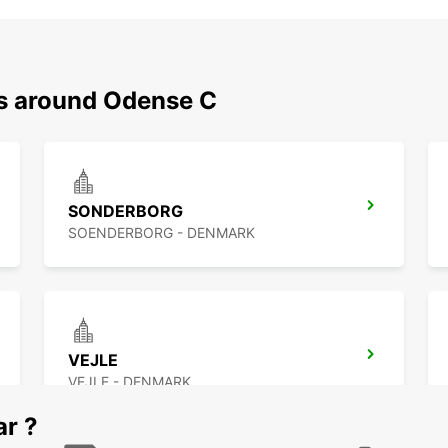
ns around Odense C
SONDERBORG
SOENDERBORG - DENMARK
VEJLE
VEJLE - DENMARK
ar ?