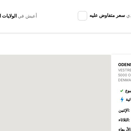
دي
سعر متفاوض عليه
أعيش في
ODEN
VESTRE
5000 O
DENMA
بوع
ئية
الإثنين:
الثلاثاء:
عاء: