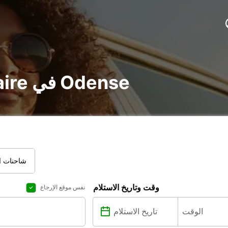
تأجير voiture و utilitaire في Odense
شاحنات ال
وقت وتاريخ الاستلام
نفس موقع الإرجاع