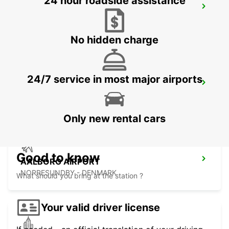
24 hour roadside assistance
AALBORG
AALBORG - DENMARK
No hidden charge
24/7 service in most major airports
VEJLE
VEJLE - DENMARK
Only new rental cars
Good to know
AALBORG AIRPORT
NORRESUNDBY - DENMARK
What should you bring at the station ?
Your valid driver license