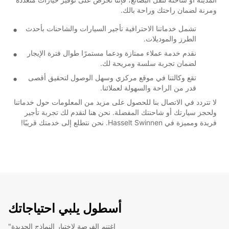
ومرنة لضمان راحتك وراحة بالك.
تشمل خدماتنا الاحترافية تأجير السيارات والشاحنات بأحدث
الطرز والموديلات.
نقدم خدمة عملاء ممتازة ودعما مستمرًا طوال فترة الإيجار
لضمان تجربة سلسة ومريحة لك.
تقع وكالتنا في موقع مركزي وسهل الوصول لتحقيق أقصى
قدر من الراحة والسهولة لعملائنا.
لا تتردد في الاتصال بنا للحصول على مزيد من المعلومات حول خدماتنا
ولحجز سيارتك أو شاحنتك المفضلة. نحن هنا لنقدم لك تجربة تأجير
فريدة ومميزة في Hasselt Swinnen. نحن نتطلع إلى خدمتك قريبًا!
أسطول يلبي احتياجاتك
"اغتنم الفرصة لاختبار النماذج الجديدة