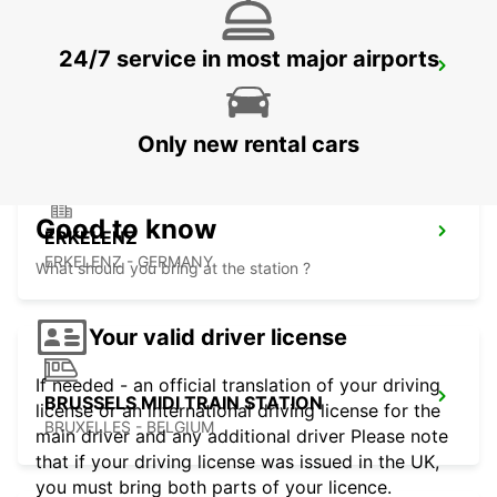
24/7 service in most major airports
STOLBERG
STOLBERG - GERMANY
Only new rental cars
Good to know
ERKELENZ
ERKELENZ - GERMANY
What should you bring at the station ?
Your valid driver license
If needed - an official translation of your driving
BRUSSELS MIDI TRAIN STATION
license or an international driving license for the
BRUXELLES - BELGIUM
main driver and any additional driver Please note
that if your driving license was issued in the UK,
you must bring both parts of your licence.