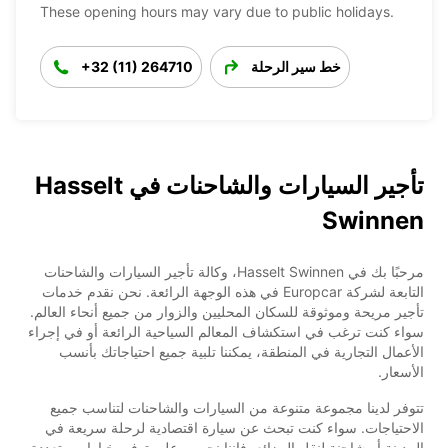
These opening hours may vary due to public holidays.
خط سير الرحلة
+32 (11) 264710
تأجير السيارات والشاحنات في Hasselt
Swinnen
مرحبًا بك في Hasselt Swinnen، وكالة تأجير السيارات والشاحنات
التابعة لشركة Europcar في هذه الوجهة الرائعة. نحن نقدم خدمات
تأجير مريحة وموثوقة للسكان المحليين والزوار من جميع أنحاء العالم.
سواء كنت ترغب في استكشاف المعالم السياحية الرائعة أو في إجراء
الأعمال التجارية في المنطقة، يمكننا تلبية جميع احتياجاتك بأنسب
الأسعار.
تتوفر لدينا مجموعة متنوعة من السيارات والشاحنات لتناسب جميع
الاحتياجات. سواء كنت تبحث عن سيارة اقتصادية لرحلة سريعة في
المدينة أو شاحنة لنقل البضائع، فإننا نحرص على توفير خيارات متعددة