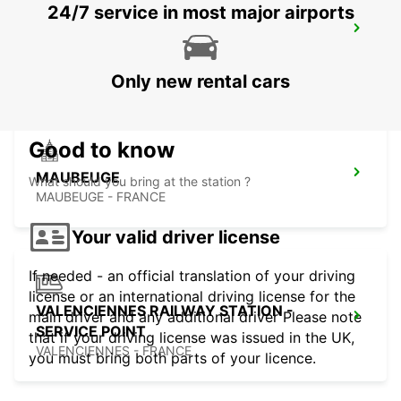
24/7 service in most major airports
MAUBEUGE RAILWAY STATION -
SERVICE POINT
MAUBEUGE - FRANCE
Only new rental cars
Good to know
MAUBEUGE
What should you bring at the station ?
MAUBEUGE - FRANCE
Your valid driver license
If needed - an official translation of your driving
license or an international driving license for the
VALENCIENNES RAILWAY STATION -
main driver and any additional driver Please note
SERVICE POINT
that if your driving license was issued in the UK,
VALENCIENNES - FRANCE
you must bring both parts of your licence.