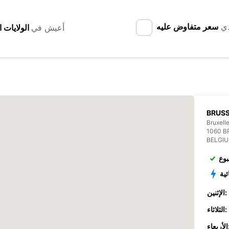
دي
سعر متفاوض عليه
أعيش في
BRUSS
Bruxell
1060 B
BELGI
بوع
ئية
الإثنين:
الثلاثاء:
عاء: