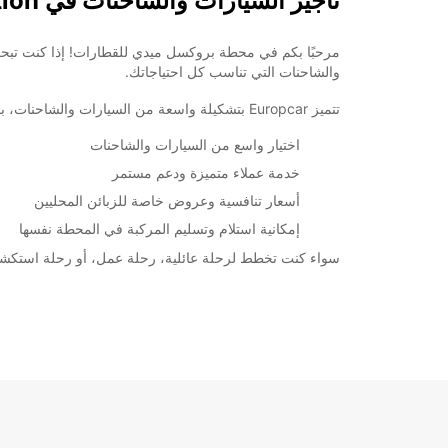
تأجير السيارات والشاحنات في Brussels Midi Railway Station
والشاحنات التي تناسب كل احتياجاتك.
تتميز Europcar بتشكيلة واسعة من السيارات والشاحنات، بما في ذلك العائلية، الاقتصادية، والفاخرة. بغض النظر عن ميزانيتك أو طموحاتك، ستجد مركبة تلبي احتياجاتك وتتناسب مع رحلتك.
اختيار واسع من السيارات والشاحنات
خدمة عملاء متميزة ودعم مستمر
أسعار تنافسية وعروض خاصة للزبائن المحليين
إمكانية استلام وتسليم المركبة في المحطة نفسها
سواء كنت تخطط لرحلة عائلية، رحلة عمل، أو رحلة استكشاف، Europcar تضمن لك تجربة تأجير مريحة وموثوقة في Midi Railway Station