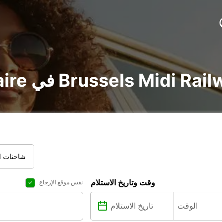
util في Brussels Midi Railway Station
شاحنات ال
وقت وتاريخ الاستلام
نفس موقع الإرجاع