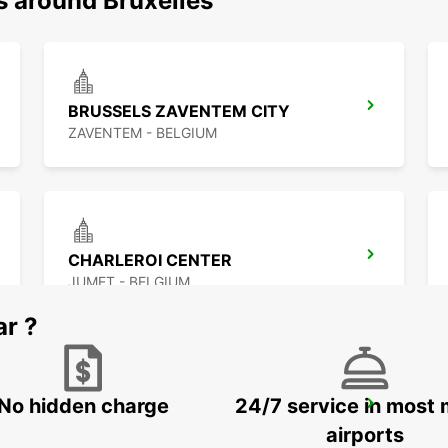
s around Bruxelles
BRUSSELS ZAVENTEM CITY
ZAVENTEM - BELGIUM
CHARLEROI CENTER
JUMET - BELGIUM
ar ?
No hidden charge
24/7 service in most 
HASSELT SWINNEN
HASSELT - BELGIUM
airports