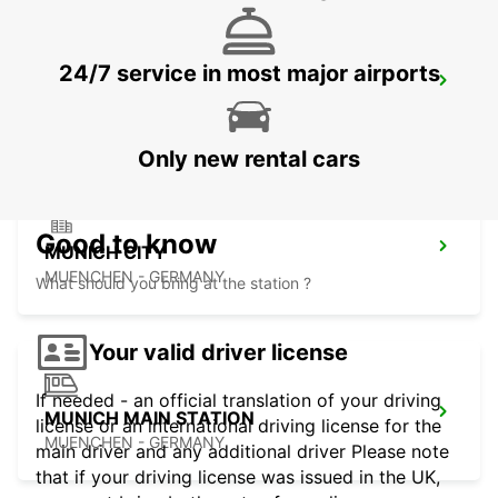
24/7 service in most major airports
MUNICH PASING
MUENCHEN - GERMANY
Only new rental cars
Good to know
MUNICH CITY
MUENCHEN - GERMANY
What should you bring at the station ?
Your valid driver license
If needed - an official translation of your driving
MUNICH MAIN STATION
license or an international driving license for the
MUENCHEN - GERMANY
main driver and any additional driver Please note
that if your driving license was issued in the UK,