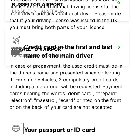
BUSSELTON AIRPORT
license or an international driving license for the
BUSSELTON - AUSTRALIA
main driver and any additional driver Please note
that if your driving license was issued in the UK,
you must bring both parts of your licence.
Credit card in the first and last
GERALDTON AIRPORT
name of the main driver
GERALDTON - AUSTRALIA
In case of prepayment, the used credit must be in
the driver's name and presented when collecting
it. For some vehicles, 2 compulsory credit cards,
including a major one, will be requested. Payment
cards bearing the words "debit card", "prepaid",
"electron", "maestro", "ecard" printed on the front
or on the back of your card are not accepted
Your passport or ID card