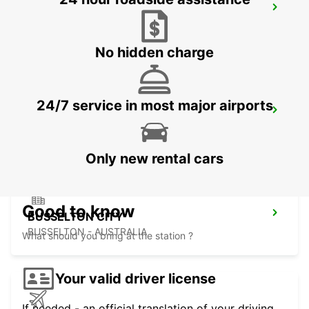
PERTH FREMANTLE
FREMANTLE - AUSTRALIA
No hidden charge
24/7 service in most major airports
BUNBURY CITY
BUNBURY - AUSTRALIA
Only new rental cars
Good to know
BUSSELTON CITY
BUSSELTON - AUSTRALIA
What should you bring at the station ?
Your valid driver license
If needed - an official translation of your driving