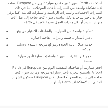
استكشف Perth بسهولة وراحة مع سيارة تأجير من Europcar. ستجد
لدينا تشكيلة واسعة من السيارات بأحدث الموديلات، بما في ذلك
السيارات الاقتصادية والسيارات الرياضية والسيارات العائلية. كما نوفر
خيارات تأجير شاحنات لكل مناسبة، سواء كنت بحاجة إلى نقل أثاث
منزلك الجديد أو نقل معدات العمل عندما تكون في Perth.
تشكيلة واسعة من السيارات والشاحنات للاختيار من بينها
تأجير بأسعار تنافسية وميزات إضافية اختيارية
خدمة عملاء عالية الجودة ومواقع مريحة لاستلام وتسليم
المركبة
احجز عبر الإنترنت بسهولة واستمتع بعملية تأجير سيارة
سلسة
احجز سيارتك أو شاحنتك المفضلة اليوم من Europcar في Perth
Airport واستمتع بتجربة تأجير سيارات مريحة ومرنة. سواء كنت
بحاجة إلى سيارة للسفر أو للعمل، فإن Europcar ستكون الشريك
المثالي لك لاستكشاف Perth بأسلوبك