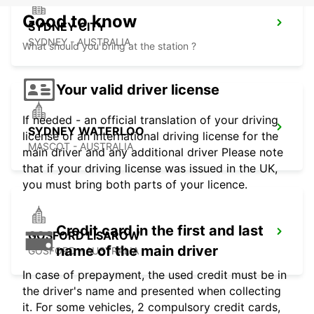
Good to know
SYDNEY CITY
SYDNEY - AUSTRALIA
What should you bring at the station ?
Your valid driver license
If needed - an official translation of your driving
SYDNEY WATERLOO
license or an international driving license for the
MASCOT - AUSTRALIA
main driver and any additional driver Please note
that if your driving license was issued in the UK,
you must bring both parts of your licence.
Credit card in the first and last
GOSFORD LISAROW
name of the main driver
GOSFORD - AUSTRALIA
In case of prepayment, the used credit must be in
the driver's name and presented when collecting
it. For some vehicles, 2 compulsory credit cards,