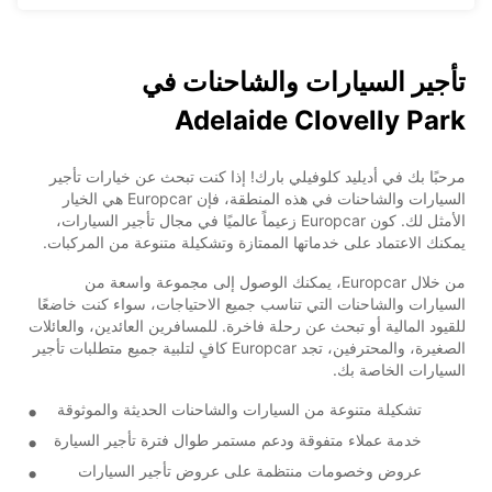
تأجير السيارات والشاحنات في
Adelaide Clovelly Park
مرحبًا بك في أديليد كلوفيلي بارك! إذا كنت تبحث عن خيارات تأجير
السيارات والشاحنات في هذه المنطقة، فإن Europcar هي الخيار
الأمثل لك. كون Europcar زعيماً عالميًا في مجال تأجير السيارات،
يمكنك الاعتماد على خدماتها الممتازة وتشكيلة متنوعة من المركبات.
من خلال Europcar، يمكنك الوصول إلى مجموعة واسعة من
السيارات والشاحنات التي تناسب جميع الاحتياجات، سواء كنت خاضعًا
للقيود المالية أو تبحث عن رحلة فاخرة. للمسافرين العائدين، والعائلات
الصغيرة، والمحترفين، تجد Europcar كافٍ لتلبية جميع متطلبات تأجير
السيارات الخاصة بك.
تشكيلة متنوعة من السيارات والشاحنات الحديثة والموثوقة
خدمة عملاء متفوقة ودعم مستمر طوال فترة تأجير السيارة
عروض وخصومات منتظمة على عروض تأجير السيارات