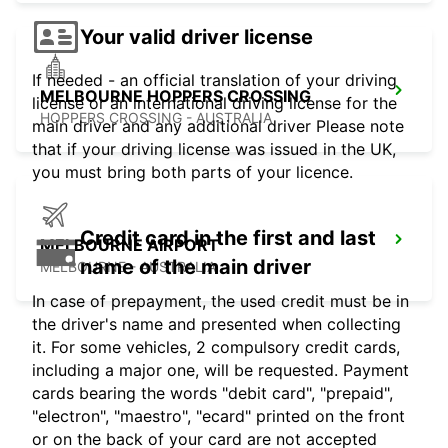
Your valid driver license
If needed - an official translation of your driving
MELBOURNE HOPPERS CROSSING
license or an international driving license for the
HOPPERS CROSSING - AUSTRALIA
main driver and any additional driver Please note
that if your driving license was issued in the UK,
you must bring both parts of your licence.
Credit card in the first and last
MELBOURNE AIRPORT
name of the main driver
MELBOURNE - AUSTRALIA
In case of prepayment, the used credit must be in
the driver's name and presented when collecting
it. For some vehicles, 2 compulsory credit cards,
including a major one, will be requested. Payment
cards bearing the words "debit card", "prepaid",
"electron", "maestro", "ecard" printed on the front
or on the back of your card are not accepted