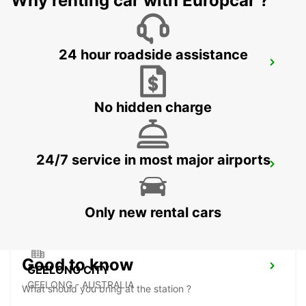
Why renting car with Europcar ?
24 hour roadside assistance
BENDIGO CITY
BENDIGO - AUSTRALIA
No hidden charge
24/7 service in most major airports
BALLARAT CITY
BALLARAT - AUSTRALIA
Only new rental cars
Good to know
GEELONG CITY
GEELONG - AUSTRALIA
What should you bring at the station ?