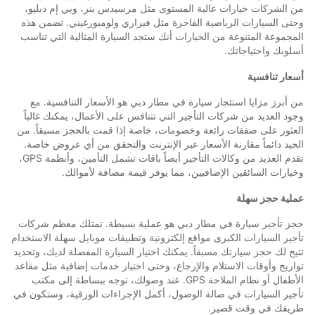
من الشركات خيارات عالية المستوى مثل مرسيدس بنز، وبي إم دبليو،
وحتى السيارات الرياضية الفاخرة مثل فيراري ولومبورغيني. تضمن هذه
المجموعة المتنوعة من الخيارات أنك ستجد السيارة المثالية التي تناسب
أسلوبك واحتياجاتك.
أسعار تنافسية
من أبرز مزايا استئجار سيارة في مطار دبي هو الأسعار التنافسية. مع
وجود العديد من شركات التأجير التي تتنافس على الأعمال، يمكنك غالباً
العثور على صفقات رائعة وخصومات، خاصة إذا قمت بالحجز مسبقاً. من
الجيد دائماً مقارنة الأسعار عبر الإنترنت والتحقق من أي عروض خاصة.
تقدم العديد من وكالات التأجير أيضاً باقات تشمل التأمين، وأنظمة GPS،
وخيارات السائقين الإضافيين، مما يوفر قيمة مضافة لأموالك.
عملية حجز سهلة
حجز تأجير سيارة في مطار دبي هو عملية بسيطة. تمتلك معظم شركات
تأجير السيارات الكبرى مواقع إلكترونية وتطبيقات موبايل سهلة الاستخدام
تتيح لك حجز سيارتك مسبقاً. يمكنك اختيار السيارة المفضلة لديك، وتحديد
تواريخ وأوقات الاستلام والإرجاع، وحتى اختيار خدمات إضافية مثل مقاعد
الأطفال أو نظام الملاحة GPS. عند وصولك، توجه ببساطة إلى مكتب
تأجير السيارات في صالة الوصول، أكمل الإجراءات الورقية، وستكون في
طريقك في وقت قصير.