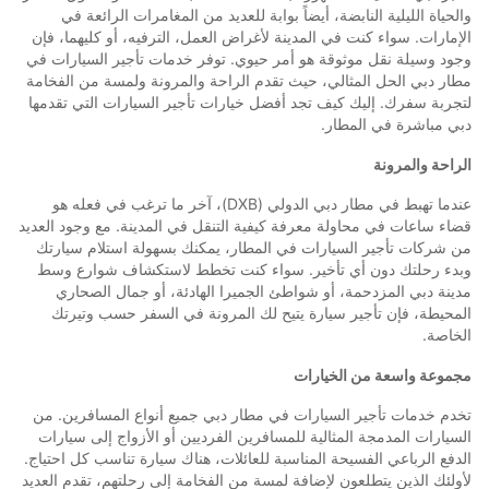
والحياة الليلية النابضة، أيضاً بوابة للعديد من المغامرات الرائعة في
الإمارات. سواء كنت في المدينة لأغراض العمل، الترفيه، أو كليهما، فإن
وجود وسيلة نقل موثوقة هو أمر حيوي. توفر خدمات تأجير السيارات في
مطار دبي الحل المثالي، حيث تقدم الراحة والمرونة ولمسة من الفخامة
لتجربة سفرك. إليك كيف تجد أفضل خيارات تأجير السيارات التي تقدمها
دبي مباشرة في المطار.
الراحة والمرونة
عندما تهبط في مطار دبي الدولي (DXB)، آخر ما ترغب في فعله هو
قضاء ساعات في محاولة معرفة كيفية التنقل في المدينة. مع وجود العديد
من شركات تأجير السيارات في المطار، يمكنك بسهولة استلام سيارتك
وبدء رحلتك دون أي تأخير. سواء كنت تخطط لاستكشاف شوارع وسط
مدينة دبي المزدحمة، أو شواطئ الجميرا الهادئة، أو جمال الصحاري
المحيطة، فإن تأجير سيارة يتيح لك المرونة في السفر حسب وتيرتك
الخاصة.
مجموعة واسعة من الخيارات
تخدم خدمات تأجير السيارات في مطار دبي جميع أنواع المسافرين. من
السيارات المدمجة المثالية للمسافرين الفرديين أو الأزواج إلى سيارات
الدفع الرباعي الفسيحة المناسبة للعائلات، هناك سيارة تناسب كل احتياج.
لأولئك الذين يتطلعون لإضافة لمسة من الفخامة إلى رحلتهم، تقدم العديد