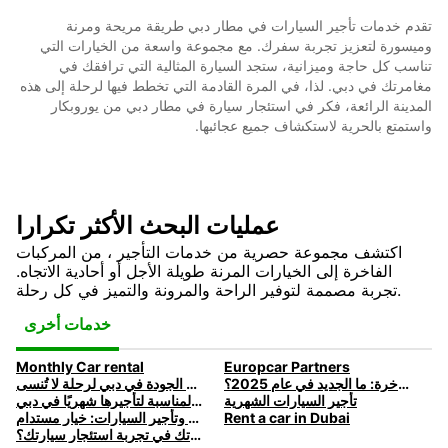
تقدم خدمات تأجير السيارات في مطار دبي طريقة مريحة ومرنة
وميسورة لتعزيز تجربة سفرك. مع مجموعة واسعة من الخيارات التي
تناسب كل حاجة وميزانية، ستجد السيارة المثالية التي ترافقك في
مغامرتك في دبي. لذا، في المرة القادمة التي تخطط فيها لرحلة إلى هذه
المدينة الرائعة، فكر في استئجار سيارة في مطار دبي من يوروبكار
واستمتع بالحرية لاستكشاف جميع عجائبها.
عمليات البحث الأكثر تكرارا
اكتشف مجموعة حصرية من خدمات التأجير ، من المركبات
الفاخرة إلى الخيارات المرنة طويلة الأجل أو أحادية الاتجاه.
تجربة مصممة لتوفير الراحة والمرونة والتميز في كل رحلة.
خدمات أخرى
Monthly Car rental
Europcar Partners
اتجاهات تأجير السيارات الفاخرة: ما الجديد في عام 2025؟
اختر خدمة تأجير سيارات شهرية عالية الجودة في دبي لرحلة لا تُنسى
تأجير السيارات الشهرية
كيفية اختيار السيارة المناسبة لتأجيرها شهريًا في دبي
Rent a car in Dubai
السيارات الكهربائية وتأجير السيارات: خيار مستدام
كيف يمكننا مساعدتك في تجربة استئجار سيارتك؟