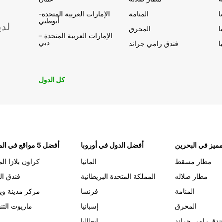
المنامة
الإمارات العربية المتحدة-
أبوظبي
لدي
ا
المحرق
الإمارات العربية المتحدة –
دبي
ا
فندق رامي جراند
كل الدول
ميز في البحرين
أفضل الدول في أوروبا
أفضل 5 مواقع في المنامة
مطار مسقط
المانيا
كراون بلازا الم
مطار صلاله
المملكة المتحدة البريطانية
فندق ال
المنامة
فرنسا
مركز مدينة وي
المحرق
إسبانيا
ماريوت التن
ندق رامي جراند
إيطاليا