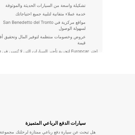
تشكيلة واسعة من السيارات الحديثة والموثوقة
خدمة عملاء متفانية لتلبية جميع احتياجاتك
مواقع مركزية في San Benedetto del Tronto
لسهولة الوصول
عروض وخصومات منتظمة لتوفير المال وتحقيق أ
قيمة
اختر ar
Benedetto del Tronto. احجز الآن واستمتع برحلتك 
واطمئنان.
سيارات الدفع الرباعي المتميزة
هل تبحث عن سيارة دفع رباعي ممتازة لرحلتك
مجموعة و