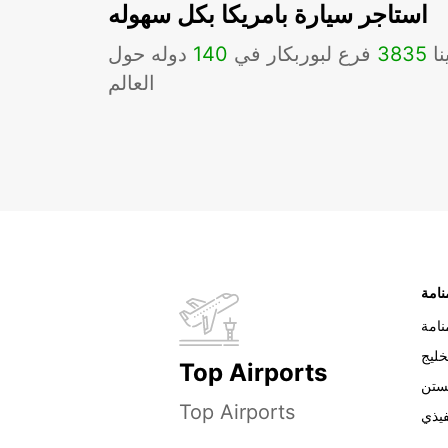
استاجر سيارة بامريكا بكل سهوله
نا
3835
فرع لبوربكار في
140
دوله حول
العالم
نامة
خليج
Top Airports
ستن
Top Airports
فيذي