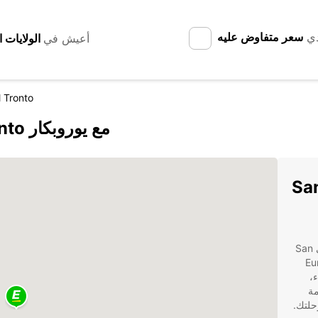
دي
سعر متفاوض عليه
أعيش في
 Tronto
اكتشف San Benedetto del Tronto مع يوروبكار
San Be
مع Europcar يمكنك الاستمتاع بتجربة تأجير السيارات في San
. توفر Europcar
،
. تقدم Europcar خدمة
حلتك.