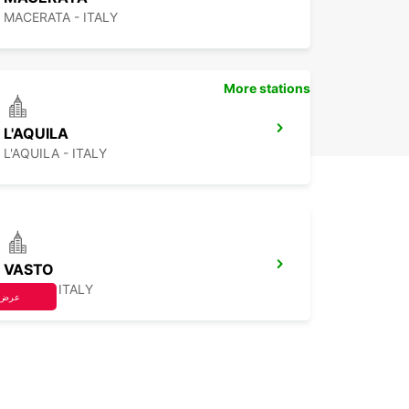
MACERATA - ITALY
More stations
L'AQUILA
L'AQUILA - ITALY
VASTO
VASTO - ITALY
عرض 