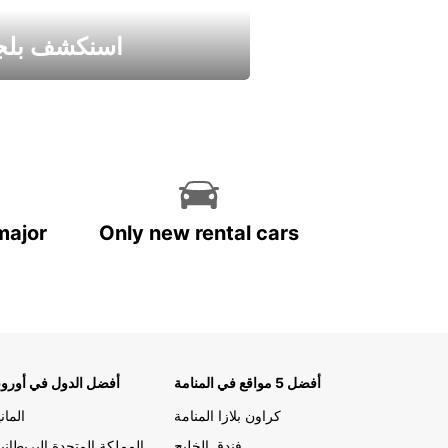
اسنكشف بلجي
استمتع واحصل علي عرض
major
Only new rental cars
أفضل 5 مواقع في المنامة
أفضل الدول في أوروب
كراون بلازا المنامة
الماني
فندق الخليج
المملكة المتحدة البريطاني