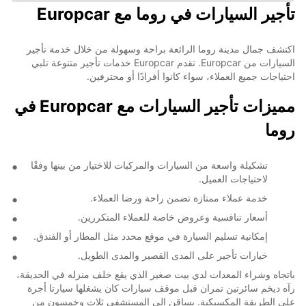
تأجير السيارات في روما مع Europcar
اكتشف جمال مدينة روما الرائعة براحة وسهولة من خلال خدمة تأجير
السيارات من Europcar. تقدم Europcar خدمات تأجير متنوعة تلبي
احتياجات جميع العملاء، سواء كانوا أفرادًا أو محترفين.
مميزات تأجير السيارات مع Europcar في
روما
تشكيلة واسعة من السيارات والمركبات للاختيار من بينها وفقًا
لاحتياجات العميل.
خدمة عملاء ممتازة تضمن راحة ورضا العملاء.
أسعار تنافسية وعروض خاصة للعملاء المتكررين.
إمكانية تسليم السيارة في موقع محدد مثل المطار أو الفندق.
خيارات تأجير على المدى القصير والمدى الطويل.
باتجاه وشراء المعدات لدي بيت صغير الذي يقع خلف منزله في الحديقة،
رآه ديخم سائرتين تمران قبل موقف سيارات كان يشغلها سيارتا أجرة
على الطريقة المكسيكية. يساقن إلى المستشفى ثلاث وخمسون من