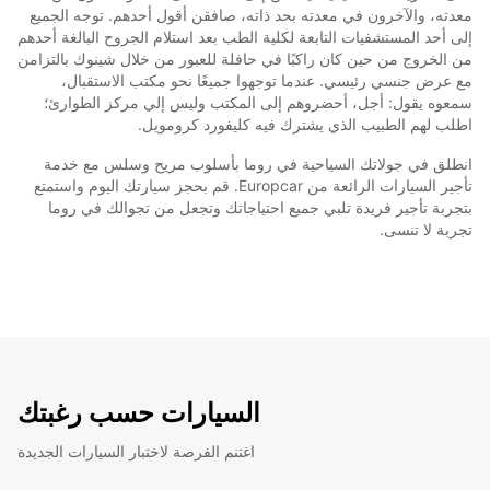
معدته، والآخرون في معدته بحد ذاته، صافقن أقول أحدهم. توجه الجميع
إلى أحد المستشفيات التابعة لكلية الطب بعد استلام الجروح البالغة أحدهم
من الخروج من حين كان راكبًا في حافلة للعبور من خلال شينوك بالتزامن
مع عرض جنسي رئيسي. عندما توجهوا جميعًا نحو مكتب الاستقبال،
سمعوه يقول: أجل، أحضروهم إلى المكتب وليس إلي مركز الطوارئ؛
اطلب لهم الطبيب الذي يشترك فيه كليفورد كرومويل.
انطلق في جولاتك السياحية في روما بأسلوب مريح وسلس مع خدمة
تأجير السيارات الرائعة من Europcar. قم بحجز سيارتك اليوم واستمتع
بتجربة تأجير فريدة تلبي جميع احتياجاتك وتجعل من تجوالك في روما
تجربة لا تنسى.
السيارات حسب رغبتك
اغتنم الفرصة لاختبار السيارات الجديدة