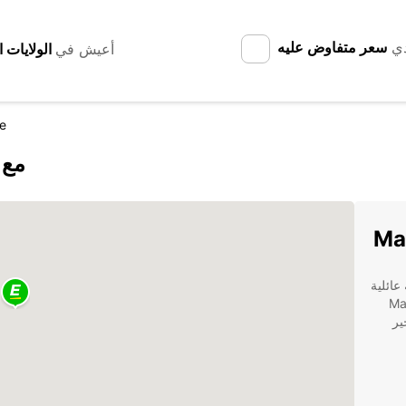
دي
سعر متفاوض عليه
أعيش في
e
اكتشف re
رحلة عائلية
Maroochyd
ير