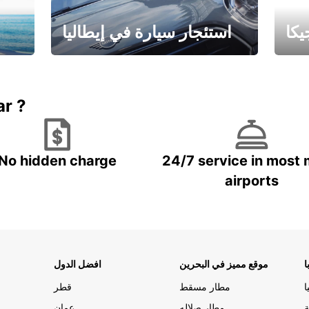
كا
استئجار سيارة في إيطاليا
ستاجر مركبه في ايطاليا – بسعر
 خاص
مميز
ar ?
No hidden charge
24/7 service in most 
airports
ا
موقع مميز في البحرين
افضل الدول
ا
مطار مسقط
قطر
ة
مطار صلاله
عمان