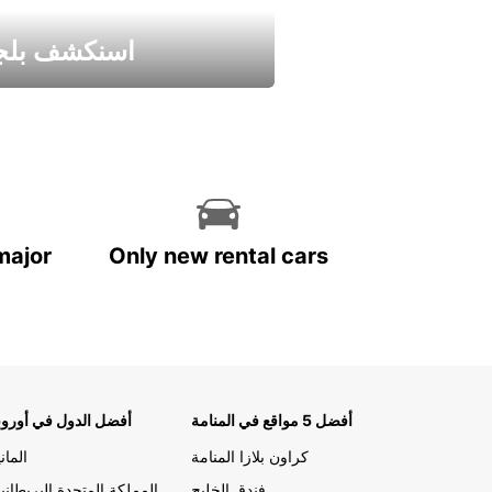
اسنكشف بلجي
استمتع واحصل علي عرض
major
Only new rental cars
أفضل 5 مواقع في المنامة
أفضل الدول في أوروب
كراون بلازا المنامة
الماني
فندق الخليج
المملكة المتحدة البريطاني