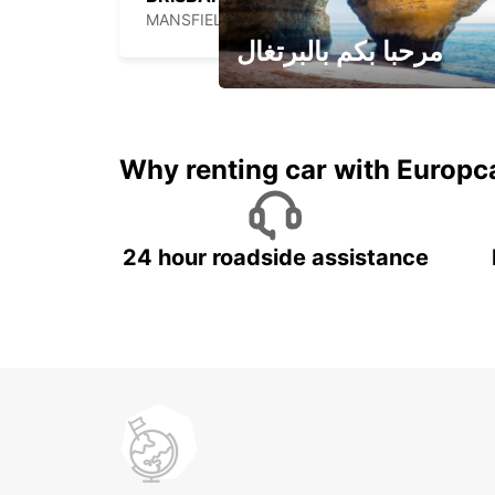
MANSFIELD - AUSTRALIA
مرحبا بكم بالبرتغال
لقضاء عطلة مميزة مع يوربكار
Why renting car with Europc
24 hour roadside assistance