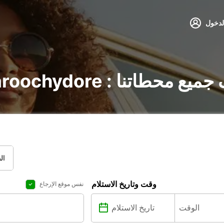
لدخول
ي Maroochydore : اكتشف جميع محطاتنا
ال
وقت وتاريخ الاستلام
نفس موقع الإرجاع