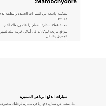
Maroochydore:
تشكيلة واسعة من السيارات الجديدة والنظيفة للاخت
من بينها.
خدمة عملاء ممتازة لضمان راحتك ورضاك التام.
مواقع مريحة للوكالات في أماكن قريبة منك لسهول
الوصول والتنقل.
أسعار تأجير مناسبة وعروض خاصة تجعل تجربة
الإيجار ميسورة التكلفة.
سواء كنت في Maroochydore لزيارة الشواطئ الرائعة
للقيام بأعمال تجارية، Europcar توفر لك الحل المثالي 
احتياجاتك من السيارات. اختر Europcar ف
لتجربة تأجير سيارات مميزة ومريحة.
سيارات الدفع الرباعي المتميزة
هل تبحث عن سيارة دفع رباعي ممتازة لرحلتك
مجموعة و