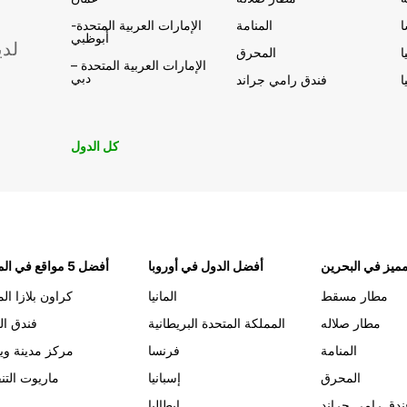
المنامة
الإمارات العربية المتحدة-
أبوظبي
لدي
ا
المحرق
الإمارات العربية المتحدة –
دبي
ا
فندق رامي جراند
كل الدول
ميز في البحرين
أفضل الدول في أوروبا
أفضل 5 مواقع في المنامة
مطار مسقط
المانيا
كراون بلازا الم
مطار صلاله
المملكة المتحدة البريطانية
فندق ال
المنامة
فرنسا
مركز مدينة وي
المحرق
إسبانيا
ماريوت التن
ندق رامي جراند
إيطاليا