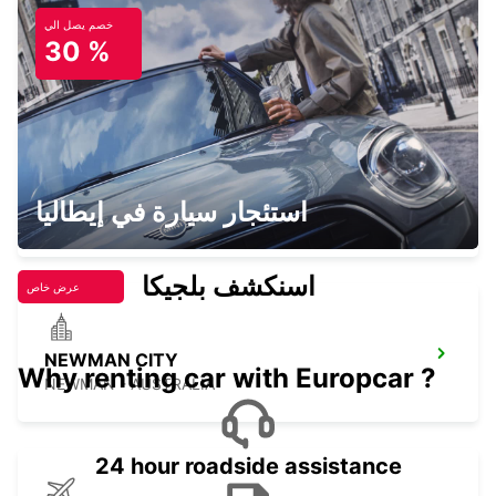
خصم يصل الي
EXMOUTH CITY
30 %
EXMOUTH - AUSTRALIA
EXMOUTH LEARMONTH AIRPORT
استئجار سيارة في إيطاليا
EXMOUTH - AUSTRALIA
اسنكشف بلجيكا
عرض خاص
NEWMAN CITY
Why renting car with Europcar ?
NEWMAN - AUSTRALIA
24 hour roadside assistance