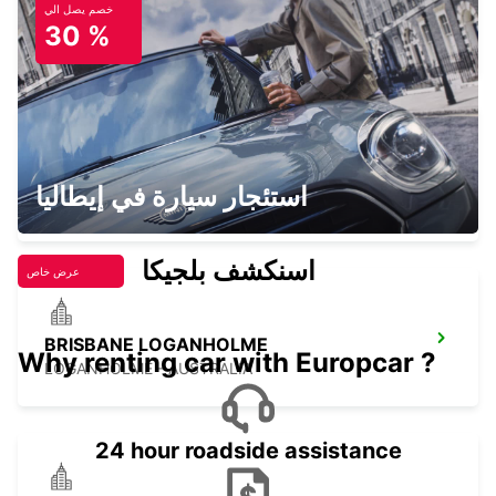
خصم يصل الي
BRISBANE BRENDALE
30 %
BRENDALE - AUSTRALIA
BRISBANE SLACKS CREEK
استئجار سيارة في إيطاليا
SLACKS CREEK - AUSTRALIA
اسنكشف بلجيكا
عرض خاص
BRISBANE LOGANHOLME
Why renting car with Europcar ?
LOGANHOLME - AUSTRALIA
24 hour roadside assistance