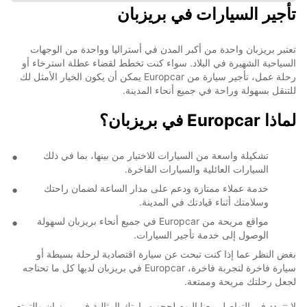
تأجير السيارات في بريزبان
تعتبر بريزبان واحدة من أكبر المدن في أستراليا وواحدة من الوجهات
السياحية الشهيرة في البلاد. سواء كنت تخطط لقضاء عطلة استرخاء أو
رحلة عمل، تأجير سيارة من Europcar يمكن أن يكون الخيار الأمثل لك
للتنقل بسهولة وراحة في جميع أنحاء المدينة.
لماذا Europcar في بريزبان؟
تشكيلة واسعة من السيارات للاختيار من بينها، بما في ذلك
السيارات العائلية والسيارات الفاخرة.
خدمة عملاء ممتازة ودعم على مدار الساعة لضمان راحتك
وسلامتك أثناء قيادتك في المدينة.
مواقع مريحة من Europcar في جميع أنحاء بريزبان لسهولة
الوصول إلى خدمة تأجير السيارات.
بغض النظر عما إذا كنت تبحث عن سيارة اقتصادية لرحلة بسيطة أو
سيارة فاخرة لتجربة فاخرة، Europcar في بريزبان لديها كل ما تحتاجه
لجعل رحلتك مريحة وممتعة.
لا تتردد في التواصل معنا اليوم لحجز سيارتك المثالية في بريزبان والتمتع