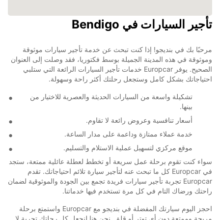
تأجير السيارات في Bendigo
مرحبًا بك في بنديجو! إذا كنت تبحث عن خدمة تأجير سيارات موثوقة
وموثوقة في هذه المدينة الجميلة بوسط فكتوريا، فقد وصلت إلى العنوان
الصحيح. يوفر Europcar خدمات تأجير السيارات الرائعة التي ستلبي
احتياجاتك بشكل كامل وستجعل رحلتك أكثر راحة وسهولة.
تشكيلة واسعة من السيارات الحديثة والعصرية للاختيار من
بينها.
أسعار تنافسية وعروض رائعة لا تقاوم.
خدمة عملاء ممتازة وداعمة على مدار الساعة.
موقع مركزي لتسهيل عملية الاستلام والتسليم.
سواء كنت تقوم برحلة عمل سريعة أو تخطط لعطلة عائلية ممتعة، ستجد
في Europcar كل ما تبحث عنه لتأجير سيارة تلائم احتياجاتك. تقدم
Europcar تجربة تأجير سيارات فريدة تجمع بين الجودة والموثوقية لضمان
راحتك ورضاك التام في كل مرة تستخدم فيها خدماتنا.
احجز اليوم سيارتك المفضلة في بنديجو مع Europcar واستمتع برحلة
مريحة وممتعة دون أي توتر أو قلق. نحن هنا لنجعل كل رحلتك تجربة لا