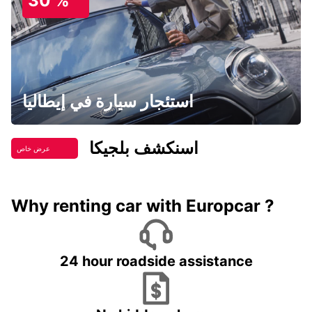
30 %
استئجار سيارة في إيطاليا
اسنكشف بلجيكا
عرض خاص
Why renting car with Europcar ?
24 hour roadside assistance