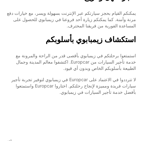
يمكنكم القيام بحجز سيارتكم عبر الإنترنت بسهولة ويسر، مع خيارات دفع
مرنة وآمنة. كما يمكنكم زيارة أحد فروعنا في زيمبابوي للحصول على
المساعدة الفورية من فريقنا المحترف.
استكشاف زيمبابوي بأسلوبكم
استمتعوا برحلتكم في زيمبابوي بأقصى قدر من الراحة والمرونة مع
خدمة تأجير السيارات من Europcar. اكتشفوا معالم المدينة وجمال
الطبيعة بأسلوبكم الخاص وبدون أي قيود.
لا تترددوا في الاعتماد على Europcar في زيمبابوي لتوفير تجربة تأجير
سيارات فريدة ومميزة لإنجاح رحلتكم. اختاروا Europcar واستمتعوا
بأفضل خدمة تأجير السيارات في زيمبابوي.