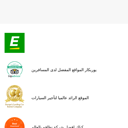
يوربكار المواقع المفضل لدى المسافرين
الموقع الرائد عالميا لتأجير السيارات
كياك افضل شركة نظافه بالعالم