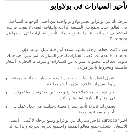
تأجير السيارات في بولاوايو
مرحبًا بك في بولاوايو! تعتبر بولاوايو واحدة من أجمل الوجهات السياحية
في العالم، حيث تجمع بين الطبيعة الرائعة والثقافة الغنية. لا تفوت فرصة
استكشاف هذه المدينة الرائعة مع خدمات تأجير السيارات التي نقدمها في
Europcar.
سواء كنت تخطط لرحلة عائلية ممتعة أو رحلة عمل مهمة، فإن
Europcar تقدم لك أفضل الخيارات لتأجير السيارات التي تلبي احتياجاتك.
سوف تجد لدينا مجموعة متنوعة من السيارات والمركبات التجارية بأسعار
تنافسية وبشروط تأجير مرنة.
تشمل اختياراتنا سيارات صغيرة للمدينة، سيارات عائلية مريحة،
وأيضًا سيارات فاخرة لتجربة فاخرة رائعة.
نحن نوفر خدمة عملاء ممتازة وموظفين محترفين يساعدونك
في اختيار السيارة المثالية لرحلتك.
نضمن لك تجربة تأجير سيارة سهلة وسلسة من خلال عمليات
تأجير مبسطة وسريعة.
اختر Europcar لتأجير سيارتك في بولاوايو وتمتع برحلة لا تُنسى بأفضل
الأسعار. اكتشف جميع معالم المدينة واستمتع بحرية الحركة والراحة التي
توفرها لك سيارتنا.