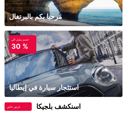
مرحبا بكم بالبرتغال
خصم يصل الي
30 %
استئجار سيارة في إيطاليا
اسنكشف بلجيكا
عرض خاص