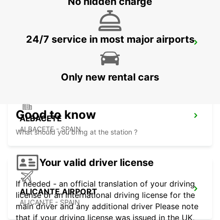
No hidden charge
24/7 service in most major airports
ALICANTE MAIN STATION
ALICANTE - SPAIN
Only new rental cars
Good to know
ALBACETE
ALBACETE - SPAIN
What should you bring at the station ?
Your valid driver license
If needed - an official translation of your driving
ALICANTE AIRPORT
license or an international driving license for the
ALICANTE - SPAIN
main driver and any additional driver Please note
that if your driving license was issued in the UK,