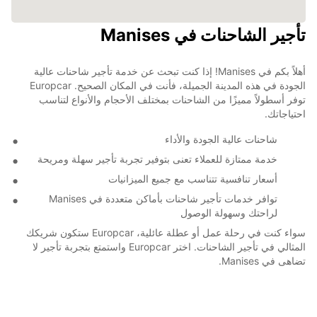
تأجير الشاحنات في Manises
أهلاً بكم في Manises! إذا كنت تبحث عن خدمة تأجير شاحنات عالية
الجودة في هذه المدينة الجميلة، فأنت في المكان الصحيح. Europcar
توفر أسطولاً مميزًا من الشاحنات بمختلف الأحجام والأنواع لتناسب
احتياجاتك.
شاحنات عالية الجودة والأداء
خدمة ممتازة للعملاء تعنى بتوفير تجربة تأجير سهلة ومريحة
أسعار تنافسية تتناسب مع جميع الميزانيات
توافر خدمات تأجير شاحنات بأماكن متعددة في Manises
لراحتك وسهولة الوصول
سواء كنت في رحلة عمل أو عطلة عائلية، Europcar ستكون شريكك
المثالي في تأجير الشاحنات. اختر Europcar واستمتع بتجربة تأجير لا
تضاهى في Manises.