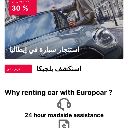
خصم يصل الي
30 %
استئجار سيارة في إيطاليا
اسنكشف بلجيكا
عرض خاص
Why renting car with Europcar ?
24 hour roadside assistance