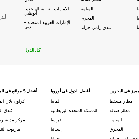
المنامة
الإمارات العربية المتحدة-
أبوظبي
لدي
ا
المحرق
الإمارات العربية المتحدة –
دبي
ا
فندق رامي جراند
كل الدول
ميز في البحرين
أفضل الدول في أوروبا
أفضل 5 مواقع في المنامة
مطار مسقط
المانيا
كراون بلازا الم
مطار صلاله
المملكة المتحدة البريطانية
فندق ال
المنامة
فرنسا
مركز مدينة وي
المحرق
إسبانيا
ماريوت التن
ندق رامي جراند
إيطاليا