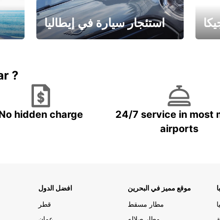
كا
استئجار سيارة في إيطاليا
ستاجر مركبه في ايطاليا – بسعر
 خاص
مميز
ar ?
No hidden charge
24/7 service in most 
airports
ا
موقع مميز في البحرين
افضل الدول
ا
مطار مسقط
قطر
ة
مطار صلاله
عمان