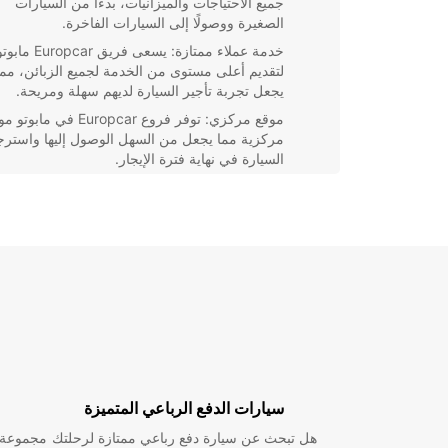
جميع الاحتياجات والميزانيات، بدءًا من السيارات
الصغيرة ووصولًا إلى السيارات الفاخرة.
خدمة عملاء ممتازة: يسعى فريق Europcar ما
لتقديم أعلى مستوى من الخدمة لجميع الزبائن، مما
يجعل تجربة تأجير السيارة لديهم سهلة ومريحة.
موقع مركزي: توفر فروع Europcar في ماب
مركزية مما يجعل من السهل الوصول إليها واسترج
السيارة في نهاية فترة الإيجار.
عروض خاصة: استفد من العروض والخصومات
الحصرية التي يقدمها Europcar مابوتو لعملائهم
يجعل تأجير السيارة أكثر اقتصادية ومرنة.
احجز اليوم مع Europcar مابوتو واستمتع بتجربة تأجير 
تنسى في هذه المدينة الجميلة. نحن هنا لخدمتك وجعل رح
في مابوتو أكثر راحة واستمتاعًا.
سيارات الدفع الرباعي المتميزة
هل تبحث عن سيارة دفع رباعي ممتازة لرحلتك
مجموعة و