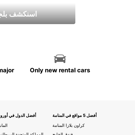
اسنكشف بلجي
استمتع واحصل علي عرض
major
Only new rental cars
أفضل 5 مواقع في المنامة
أفضل الدول في أوروب
كراون بلازا المنامة
الماني
فندق الخليج
المملكة المتحدة البريطاني