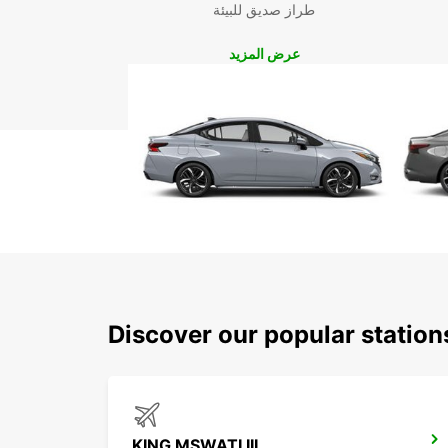
طراز صديق للبيئة
عرض المزيد
Discover our popular statio
KING MSWATI III