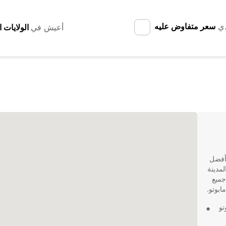
دي
سعر متفاوض عليه
أعيش في
على أفضل
لمدينة
في جميع
ابوتو.
 Europcar مابوتو