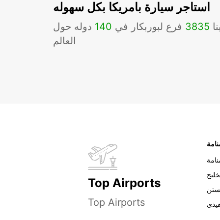
استاجر سيارة بامريكا بكل سهوله
نا
3835
فرع لبوربكار في
140
دوله حول
العالم
نامة
خليج
Top Airports
ستن
Top Airports
فيذي