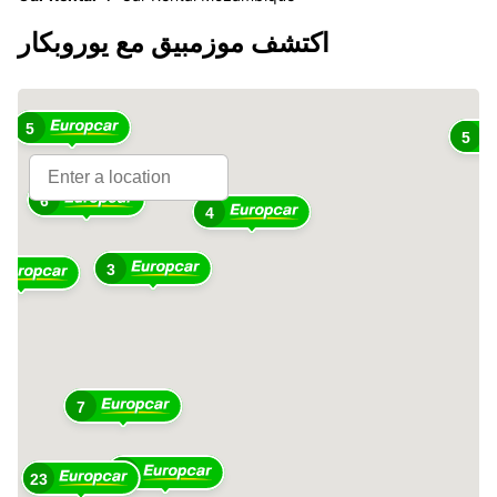
اكتشف موزمبيق مع يوروبكار
5
5
6
4
3
7
8
23