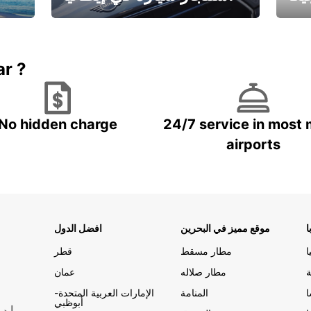
ستاجر مركبه في ايطاليا – بسعر
 خاص
مميز
ar ?
No hidden charge
24/7 service in most 
airports
ا
موقع مميز في البحرين
افضل الدول
ا
مطار مسقط
قطر
ة
مطار صلاله
عمان
المنامة
الإمارات العربية المتحدة-
أبوظبي