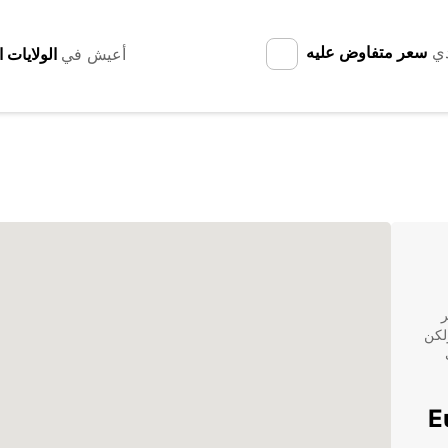
دي
سعر متفاوض عليه
أعيش في
ر
لكن
Europ