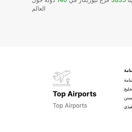
نا
3835
فرع لبوربكار في
140
دوله حول
العالم
نامة
خليج
Top Airports
ستن
Top Airports
فيذي