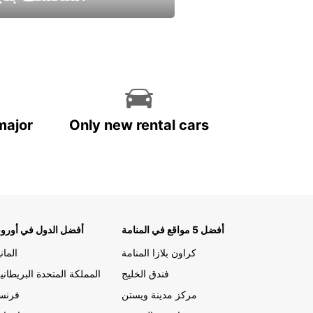
استمتع واحصل علي عرض
major
Only new rental cars
أفضل 5 مواقع في المنامة
أفضل الدول في أوروب
كراون بلازا المنامة
الماني
فندق الخليج
المملكة المتحدة البريطاني
مركز مدينة ويستن
فرنسا