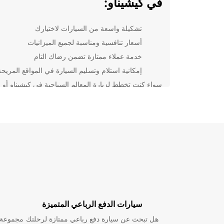
في كيشيناو:
تشكيلة واسعة من السيارات لاختيارك
أسعار تنافسية ومناسبة لجميع الميزانيات
خدمة عملاء ممتازة تضمن رضاك التام
إمكانية استلام وتسليم السيارة في المواقع المريح
سواء كنت تخطط لزيارة المعالم السياحية في كيشيناو أو
ببساطة بحاجة إلى وسيلة مواصلات لرحلة العمل، يمكننا تل
احتياجاتك بكفاءة واحترافية.
تواصل مع Europcar اليوم لحجز سيارتك والاستفادة م
تأجير سيارات لا تشوبها شائبة في كيشيناو!
سيارات الدفع الرباعي المتميزة
هل تبحث عن سيارة دفع رباعي ممتازة لرحلتك
مجموعة و