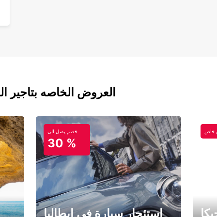
العروض الخاصه بتاجير ال
خاص
خصم يصل الي
30 %
كا
استئجار سيارة في إيطاليا