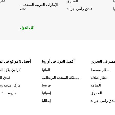
لدي
ا
المحرق
الإمارات العربية المتحدة –
دبي
ا
فندق رامي جراند
كل الدول
ميز في البحرين
أفضل الدول في أوروبا
أفضل 5 مواقع في المنامة
مطار مسقط
المانيا
كراون بلازا الم
مطار صلاله
المملكة المتحدة البريطانية
فندق ال
المنامة
فرنسا
مركز مدينة وي
المحرق
إسبانيا
ماريوت التن
ندق رامي جراند
إيطاليا