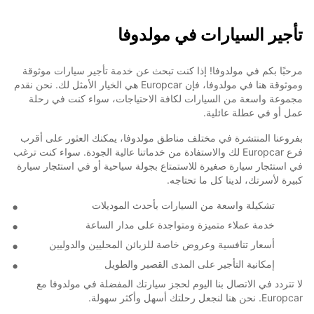
تأجير السيارات في مولدوفا
مرحبًا بكم في مولدوفا! إذا كنت تبحث عن خدمة تأجير سيارات موثوقة
وموثوقة هنا في مولدوفا، فإن Europcar هي الخيار الأمثل لك. نحن نقدم
مجموعة واسعة من السيارات لكافة الاحتياجات، سواء كنت في رحلة
عمل أو في عطلة عائلية.
بفروعنا المنتشرة في مختلف مناطق مولدوفا، يمكنك العثور على أقرب
فرع Europcar لك والاستفادة من خدماتنا عالية الجودة. سواء كنت ترغب
في استئجار سيارة صغيرة للاستمتاع بجولة سياحية أو في استئجار سيارة
كبيرة لأسرتك، لدينا كل ما تحتاجه.
تشكيلة واسعة من السيارات بأحدث الموديلات
خدمة عملاء متميزة ومتواجدة على مدار الساعة
أسعار تنافسية وعروض خاصة للزبائن المحليين والدوليين
إمكانية التأجير على المدى القصير والطويل
لا تتردد في الاتصال بنا اليوم لحجز سيارتك المفضلة في مولدوفا مع
Europcar. نحن هنا لنجعل رحلتك أسهل وأكثر سهولة.