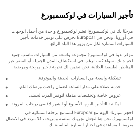
تأجير السيارات في لوكسمبورغ
مرحبًا بك في لوكسمبورغ! تعتبر لوكسمبورغ واحدة من أجمل الوجهات
في أوروبا، ونحن في Europcar نحرص على توفير خدمات تأجير
السيارات الممتازة لكل من يزور هذا البلد الرائع.
تتوفر لدينا في لوكسمبورغ مجموعة واسعة من السيارات تناسب جميع
احتياجاتك. سواء كنت ترغب في استكشاف المدن الجميلة أو السفر عبر
المناظر الطبيعية الخلابة، نحن نضمن لك تجربة تأجير مريحة ومرضية.
تشكيلة واسعة من السيارات الحديثة والموثوقة.
خدمة عملاء على مدار الساعة لضمان راحتك ورضاك التام.
عروض خاصة وتخفيضات مذهلة لتوفير المزيد لجيبك.
امكانية التأجير باليوم، الأسبوع أو الشهر لأقصى درجات المرونة.
احجز سيارتك اليوم مع Europcar لتستمتع برحلة استثنائية في
لوكسمبورغ. نحن هنا لنجعل تجربتك سلسة ومريحة، فلا تتردد في الاتصال
بفريقنا للمساعدة في اختيار السيارة المناسبة لك.