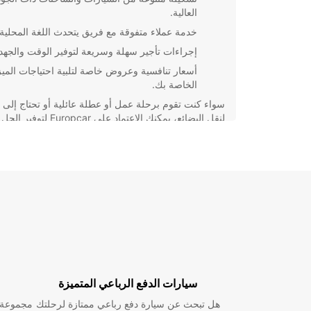
العالية.
خدمة عملاء متفوقة مع فريق يتحدث اللغة المحلية.
إجراءات تأجير سهلة وسريعة لتوفير الوقت والجهد.
أسعار تنافسية وعروض خاصة لتلبية احتياجات الميز
الخاصة بك.
سواء كنت تقوم برحلة عمل أو عطلة عائلية أو تحتاج إلى 
لنقل البضائع، يمكنك الاعتماد على Europcar لتوفير الحل
المناسب لك. تواصل معنا اليوم للحجز واستمتع بتجربة تأج
مريحة وموثوقة في Villefranche-sur-Saône.
سيارات الدفع الرباعي المتميزة
هل تبحث عن سيارة دفع رباعي ممتازة لرحلتك
مجموعة و