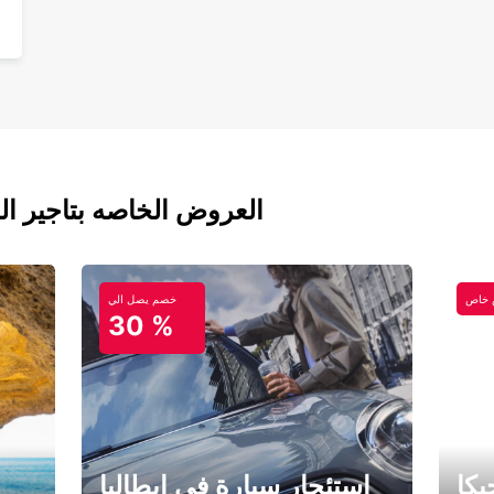
العروض الخاصه بتاجير ال
خاص
خصم يصل الي
30 %
كا
استئجار سيارة في إيطاليا