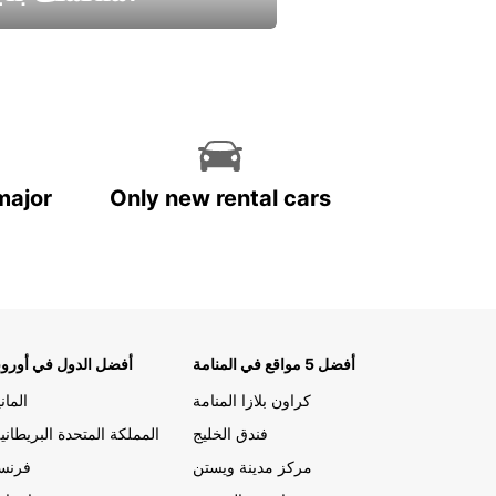
استمتع واحصل علي عرض
major
Only new rental cars
أفضل 5 مواقع في المنامة
أفضل الدول في أوروب
كراون بلازا المنامة
الماني
فندق الخليج
المملكة المتحدة البريطاني
مركز مدينة ويستن
فرنسا