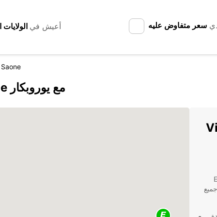
دي
سعر متفاوض عليه
أعيش في
r Saone
اكتشف Villefranche-sur-Saône مع يوروبكار
Vil-
Europ
جميع
ة