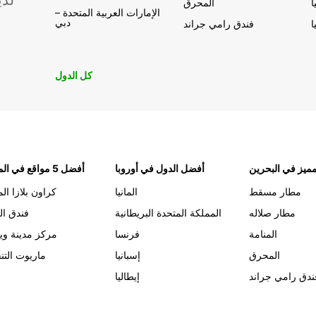
لدي
ا
المحرق
الإمارات العربية المتحدة –
دبي
ا
فندق رامي جراند
كل الدول
ميز في البحرين
أفضل الدول في أوروبا
أفضل 5 مواقع في المنامة
مطار مسقط
المانيا
كراون بلازا الم
مطار صلاله
المملكة المتحدة البريطانية
فندق ال
المنامة
فرنسا
مركز مدينة وي
المحرق
إسبانيا
ماريوت التن
ندق رامي جراند
إيطاليا