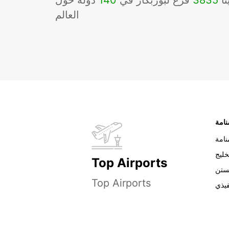
نا
3835
فرع لبوربكار في
140
دوله حول
العالم
نامة
خليج
Top Airports
ستن
Top Airports
فيذي