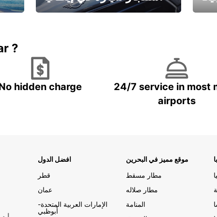
ستاجر مركبه في ايطاليا – بسعر
 خاص
مميز
ar ?
No hidden charge
24/7 service in most 
airports
ا
موقع مميز في البحرين
افضل الدول
ا
مطار مسقط
قطر
ة
مطار صلاله
عمان
المنامة
الإمارات العربية المتحدة-
أبوظبي