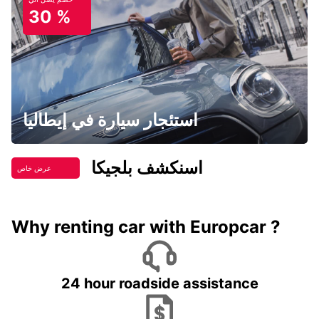
30 %
استئجار سيارة في إيطاليا
اسنكشف بلجيكا
عرض خاص
Why renting car with Europcar ?
24 hour roadside assistance