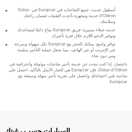
أسطول حديث: جميع الشاحنات في Europcar في Dolus-
d'Oléron حديثة ومجهزة بأحدث التقنيات لضمان راحتك
وسلامتك.
خدمة عملاء متميزة: فريق Europcar متاح دائمًا لمساعدتك
وتوفير الدعم اللازم خلال فترة تأجيرك.
توافر واسع: يمكنك الحجز مع Europcar بكل سهولة وسرعة
عبر الإنترنت أو عبر الهاتف، مما يجعل عملية التأجير سلسة
ومن دون عناء.
باختصار، إذا كنت تبحث عن خدمة تأجير شاحنات موثوقة واحترافية في
Dolus-d'Oléron، فإن Europcar هي الخيار الأمثل بالتأكيد. احصل على
شاحنة تلبي احتياجاتك واحصل على تجربة تأجير سهلة وممتعة مع
Europcar.
السيارات حسب رغبتك