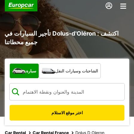
تأجير السيارات في Dolus-d'Oléron : اكتشف
جميع محطاتنا
ما نوع المركبة؟
الشاحنات وسيارات النقل
سيارة
اختر موقع الاستلام
Car Rental
Car Rental France
Dolus D Oleron